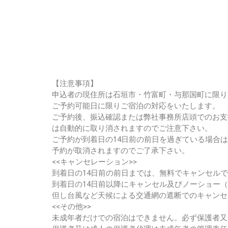
【注意事項】
申込者の現住所は石垣市・竹富町・与那国町に限り
ご予約可能日に限りご宿泊の対応をいたします。
ご予約後、
振込確認または弊社事務所店頭でのお支
は自動的に取り消されますのでご
注意下さい。
ご予約が到着日の14日前の前日を過ぎている場合
予約が取消されます
のでご了承下さい。
<<キャンセレーション>>
到着日の14日前の前日までは、無料でキャンセル
到着日の14日前以降にキャンセル及びノーショー
但し台風など天候による交通網の遮断でのキャンセ
<<その他>>
未成年者だけでの宿泊はできません。
必ず保護者又