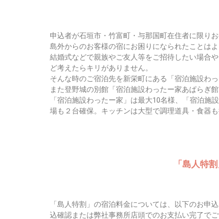
申込者が石垣市・竹富町・与那国町在住者に限りお
島外からのお客様の宿にお困りになられたことはよ
結婚式などで親族やご友人等をご招待したい場合や
ど考えたらキリがありません。
そんな時のご宿泊先を新栄町にある「宿泊施設わっ
また登野城の別館「宿泊施設わったー家あぱらぎ館
「宿泊施設わったー家」は最大10名様、「宿泊施
場も２台確保。キッチンは大型で調理道具・食器も
「島人特割」
「島人特割」の宿泊料金については、以下のお申込
込確認または弊社事務所店頭でのお支払い完了でご