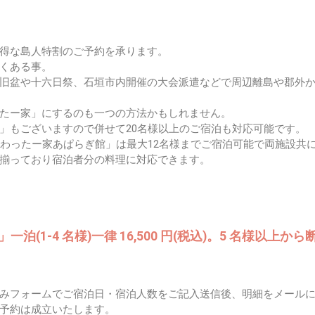
得な島人特割のご予約を承ります。
くある事。
旧盆や十六日祭、石垣市内開催の大会派遣などで周辺離島や郡外
たー家」にするのも一つの方法かもしれません。
」もございますので併せて20名様以上のご宿泊も対応可能です。
設わったー家あぱらぎ館」は最大12名様までご宿泊可能で両施設共
揃っており宿泊者分の料理に対応できます。
一泊(1-4 名様)一律 16,500 円(税込)。5 名様以上か
みフォームでご宿泊日・宿泊人数をご記入送信後、明細をメール
予約は成立いたします。